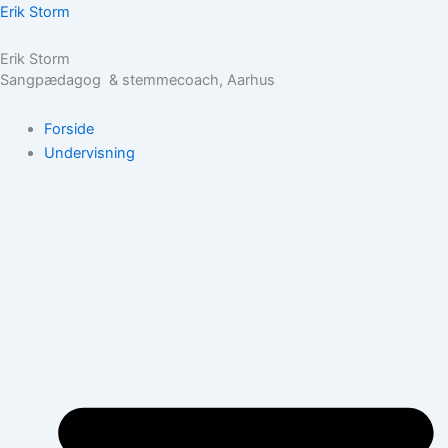
Skip
Erik Storm
to
Erik Storm
content
Sangpædagog & stemmecoach, Aarhus
Forside
Undervisning