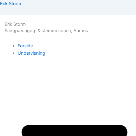
Skip
Erik Storm
to
content
Erik Storm
Sangpædagog & stemmecoach, Aarhus
Forside
Undervisning