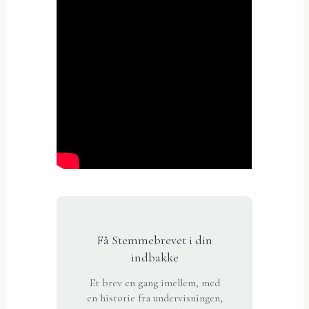
Få Stemmebrevet i din
indbakke
Et brev en gang imellem, med
en historie fra undervisningen,